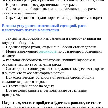
– Рост конкуренции, привлечь нового клиента станет дороже
– Недостаточная государственная поддержка
– Сворачивание бюджетных и корпоративных программ
санаторного лечения
– Страх заразиться в транспорте и на территории санатория
В синем углу ринга:
позитивный сценарий, рост
клиентского потока в санатории
– Закрытие зарубежных направлений и переориентация на
внутренний туризм
– Падение курса рубля, отдых вне России станет дороже
– Менее выраженная
сезонность
по сравнению с обычными
отелями
– Реальная способность санатория улучшить здоровье и
отдалить пациента от группы риска
– Санатории ассоциируются с надежностью, здесь есть врачи
и знают, что такое санитарные нормы
– Психологическая усталость от режима самоизоляции,
желание вырваться из дома
– Отложенный спрос на отдых
– Новые федеральные и региональные отраслевые
программы
Надеяться, что все пройдет и будет как раньше, не стоит.
Даже при позитивном сценарии санаториям нужно отыграть