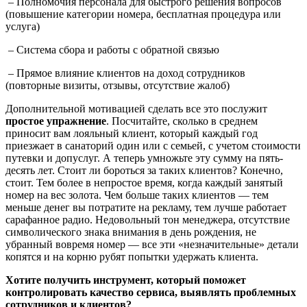
– Полномочия персонала для быстрого решения вопросов
(повышение категории номера, бесплатная процедура или
услуга)
– Система сбора и работы с обратной связью
– Прямое влияние клиентов на доход сотрудников
(повторные визиты, отзывы, отсутствие жалоб)
Дополнительной мотивацией сделать все это послужит
простое упражнение
. Посчитайте, сколько в среднем
приносит вам лояльный клиент, который каждый год
приезжает в санаторий один или с семьей, с учетом стоимости
путевки и допуслуг. А теперь умножьте эту сумму на пять-
десять лет. Стоит ли бороться за таких клиентов? Конечно,
стоит. Тем более в непростое время, когда каждый занятый
номер на вес золота. Чем больше таких клиентов — тем
меньше денег вы потратите на рекламу, тем лучше работает
сарафанное радио. Недовольный тон менеджера, отсутствие
символического знака внимания в день рождения, не
убранный вовремя номер — все эти «незначительные» детали
копятся и на корню рубят попытки удержать клиента.
Хотите получить инструмент, который поможет
контролировать качество сервиса, выявлять проблемных
сотрудников и клиентов?