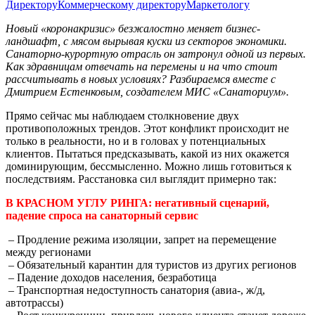
Директору
Коммерческому директору
Маркетологу
Новый «коронакризис»
безжалостно меняет бизнес-
ландшафт, с мясом вырывая куски из секторов экономики.
Санаторно-курортную отрасль он затронул одной из первых.
Как здравницам отвечать на перемены и на что стоит
рассчитывать в новых условиях? Разбираемся вместе с
Дмитрием Естенковым, создателем МИС «Санаториум».
Прямо сейчас мы наблюдаем столкновение двух
противоположных трендов. Этот конфликт происходит не
только в реальности, но и в головах у потенциальных
клиентов. Пытаться предсказывать, какой из них окажется
доминирующим, бессмысленно. Можно лишь готовиться к
последствиям. Расстановка сил выглядит примерно так:
В КРАСНОМ УГЛУ РИНГА:
негативный сценарий,
падение спроса на санаторный сервис
– Продление режима изоляции, запрет на перемещение
между регионами
– Обязательный карантин для туристов из других регионов
– Падение доходов населения, безработица
– Транспортная недоступность санатория (авиа-, ж/д,
автотрассы)