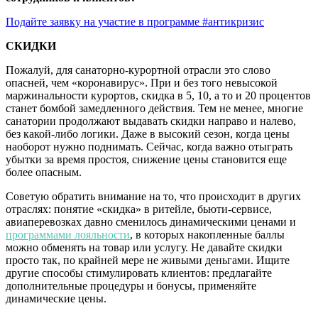
Подайте заявку на участие в программе #антикризис
СКИДКИ
Пожалуй, для санаторно-курортной отрасли это слово
опасней, чем «коронавирус». При и без того невысокой
маржинальности курортов, скидка в 5, 10, а то и 20 процентов
станет бомбой замедленного действия. Тем не менее, многие
санатории продолжают выдавать скидки направо и налево,
без какой-либо логики. Даже в высокий сезон, когда цены
наоборот нужно поднимать. Сейчас, когда важно отыграть
убытки за время простоя, снижение цены становится еще
более опасным.
Советую обратить внимание на то, что происходит в других
отраслях: понятие «скидка» в ритейле, бьюти-сервисе,
авиаперевозках давно сменилось динамическими ценами и
программами лояльности
, в которых накопленные баллы
можно обменять на товар или услугу. Не давайте скидки
просто так, по крайней мере не живыми деньгами. Ищите
другие способы стимулировать клиентов: предлагайте
дополнительные процедуры и бонусы, применяйте
динамические цены.