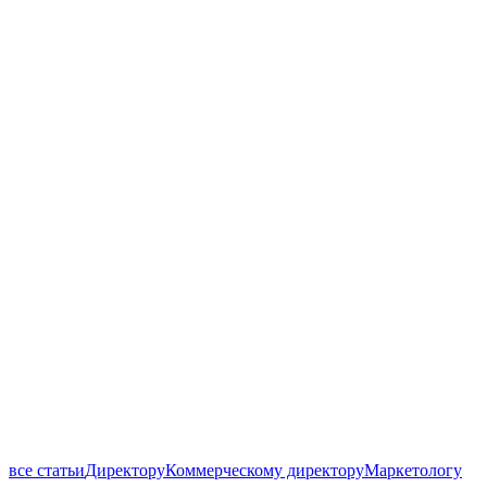
все статьи
Директору
Коммерческому директору
Маркетологу