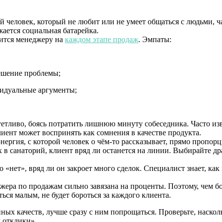
й человек, который не любит или не умеет общаться с людьми, ч
ается социальная батарейка.
ится менеджеру на
каждом этапе продаж
. Эмпаты:
решение проблемы;
видуальные аргументы;
уетливо, боясь потратить лишнюю минуту собеседника. Часто изв
иент может воспринять как сомнения в качестве продукта.
энергия, с которой человек о чём-то рассказывает, прямо пропо
ых в санаторий, клиент вряд ли останется на линии. Выбирайте 
о «нет», вряд ли он закроет много сделок. Специалист знает, ка
ера по продажам сильно завязана на проценты. Поэтому, чем бо
ься малым, не будет бороться за каждого клиента.
ых качеств, лучше сразу с ним попрощаться. Проверьте, наскол
м отклики».