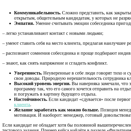
Коммуникабельность.
Сложно представить, как закрыты
открытым, общительным кандидатам, у которых не разряж
Эмпатия.
Умение считывать эмоции собеседника пригод
– легко устанавливают контакт с новыми людьми;
– умеют ставить себя на место клиента, предлагая наилучшее 
– распознают сомнения собеседника и проще подбирают инди
– знают, как снять напряжение и сгладить конфликт.
Уверенность.
Неуверенные в себе люди говорят тихо и с
свои доводы. Природную нерешительность сотрудника кл
Высокий уровень энергии.
Вы наверняка замечали, что 
программу так, что его самого хочется отправить на отд
и погружать в картину будущего отдыха.
Настойчивость.
Если кандидат «сдувается» после первог
клиента
.
Желание заработать как можно больше.
Позиция менедж
мотивация. И наоборот: менеджер, готовый довольствоват
Если кандидат не обладает хотя бы половиной вышеперечисленн
тестового задания. Пример кейса найдёте в разделе «Фильтруе