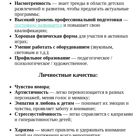
Насмотренность
— знает тренды в области детских
развлечений и развития, чтобы предлагать актуальные
программы;
Высокий уровень профессиональной подготовки
—
постоянно развивается
и повышает свою
квалификацию;
Хорошая физическая форма
для участия в активных
играх;
Умение работать с оборудованием
(звуковым,
световым и т.д.);
Профильное образование
— педагогическое /
психологическое / художественное.
Личностные качества:
Чувство юмора
;
Артистичность
— легко
перевоплощается в разных
персонажей, меняя голос и мимику;
Эмпатия и любовь к детям
—
понимает их эмоции и
чувства, проявляет заботу и внимание;
Стрессоустойчивость
—
легко справляется с капризами
и гиперактивностью детей;
Харизма
— может привлечь и удерживать внимание
детей на протяжении всего мероприятия;